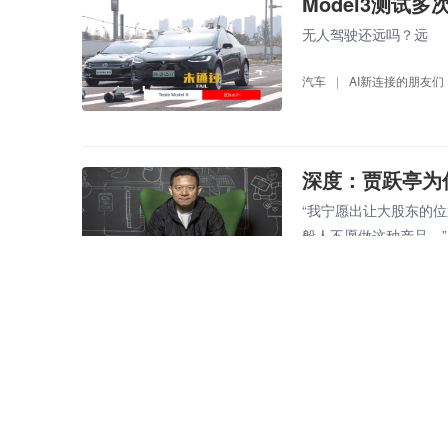
Model3测试
无人驾驶还远吗？远
汽车
|
AI新连接的朋友们
深度：贾跃亭为
“我宁愿出让大股东的
般人不愿做这种产品。”
汽车
|
AI新连接的朋友们
特斯拉：Model
特斯拉今天发布公告，宣布
快讯
|
AI新连接的朋友们