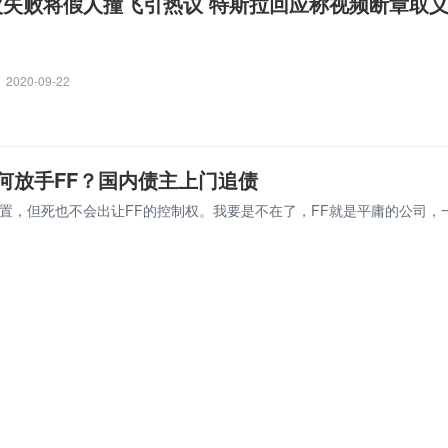
多次失败将假人撞飞引热议 特斯拉回应称视频断章取
2020-09-22
何放手FF？国内债主上门追债
位置，但死也不会出让FF的控制权。我要是不在了，FF就是平庸的公司，
2019-09-06
 3内饰已实现100%无皮革
对Model 3的内饰进行调整，实现了“100%无皮革”。
2019-09-01