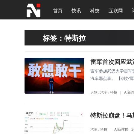
首页
快讯
科技
互联网
标签：特斯拉
雷军首次回应武
雷军参加武汉大学雷军
汽车那点事。 【创办雷
人物
/
汽车
/
科技
|
AI新
特斯拉崩盘！马
汽车
/
科技
|
AI新连接
2