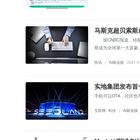
马斯克超贝索斯
据CNBC报道，特斯拉
斯成为全球第一大富豪
快讯
|
AI新连接
2021-0
实地集团发布首
手机可以OTA，社区也
互联网
/
科技
|
AI新连接