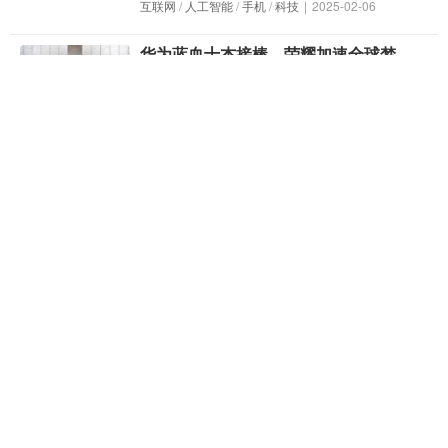
互联网
/
人工智能
/
手机
/
科技
|
2025-02-06
华为蓝血十杰接棒，荣耀加速全球梦
互联网
/
人物
/
手机
/
科技
|
2025-01-20
海信发布全球首台116英寸RGB-Mini
LED电视，色彩表现超越QD-OLED
互联网
/
科技
|
2025-01-07
《麻省理工技术评论》发布2025十大突
破性技术：百度自动驾驶入选
互联网
/
汽车
|
2025-01-06
助力实现无障碍自动驾驶出行，萝卜快跑
邀请视障人士加入功能开发
互联网
/
人工智能
/
汽车
|
2024-11-29