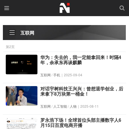
互联网
第2页
华为：失去的，我一定能拿回来！时隔4
年，余承东再谈麒麟
互联网
/
手机
|
2025-09-04
对话宇树科技王兴兴：曾想退学创业，后
来拿下8万块第一桶金！
互联网
/
人工智能
/
人物
|
2025-08-11
罗永浩下场！全球首位头部主播数字人6
月15日百度电商开播