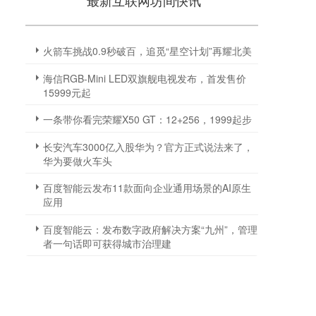
最新互联网坊间快讯
火箭车挑战0.9秒破百，追觅“星空计划”再耀北美
海信RGB-Mini LED双旗舰电视发布，首发售价
15999元起
一条带你看完荣耀X50 GT：12+256，1999起步
长安汽车3000亿入股华为？官方正式说法来了，
华为要做火车头
百度智能云发布11款面向企业通用场景的AI原生
应用
百度智能云：发布数字政府解决方案“九州”，管理
者一句话即可获得城市治理建