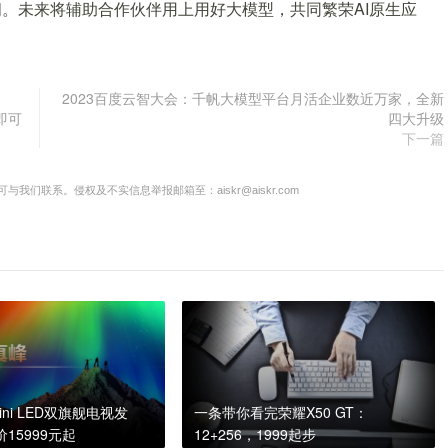
。未来将辅助合作伙伴用上用好大模型，共同繁荣AI原生应
2023百度云智大会：千帆大模型平台月活企业数近万家，全新
即可
四大升级
下一篇
联系。侵权及不实信息举报邮箱至：aiskr@aiskr.com
ini LED双旗舰电视发
一条带你看完荣耀X50 GT：
15999元起
12+256，1999起步