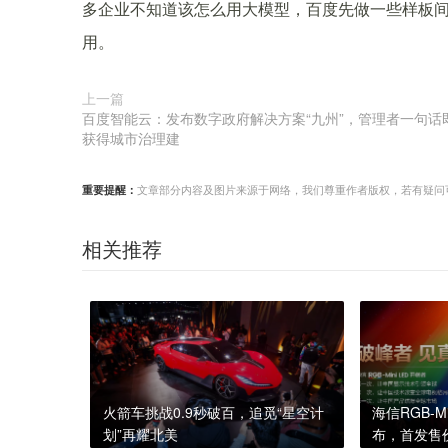
多企业不知道该怎么用大模型，百度先做一些样板间
用。
上一篇
百度智能云：发布数字政府解决方案“九州”，管理者一句话
获得城市治理建
重要提醒：
文章部分内容及图片来源于网络，我们尊重作者版权，若有疑问可与我们
相关推荐
火箭车挑战0.9秒破百，追觅“星空计
海信RGB-M
划”再耀北美
布，首发售价