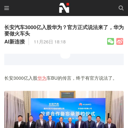
长安汽车3000亿入股华为？官方正式说法来了，华为
要做火车头
AI新连接
11月26日 18:18
长安3000亿入股
华为
车BU的传言，终于有官方说法了。