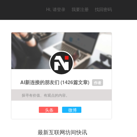
Hi, 请登录
我要注册
找回密码
AI新连接的朋友们
(1426篇文章)
作者
探寻有价值、有观点的内容。
头条
微博
最新互联网坊间快讯