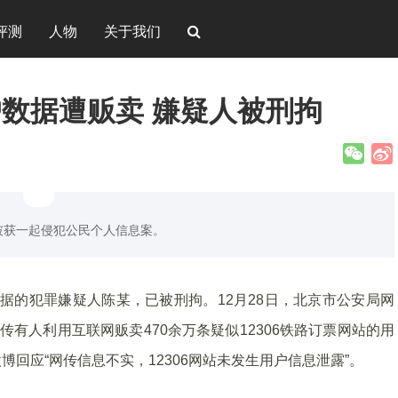
评测
人物
关于我们
用户数据遭贩卖 嫌疑人被刑拘
破获一起侵犯公民个人信息案。
户数据的犯罪嫌疑人陈某，已被刑拘。12月28日，北京市公安局网
传有人利用互联网贩卖470余万条疑似12306铁路订票网站的用
回应“网传信息不实，12306网站未发生用户信息泄露”。