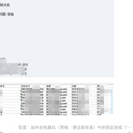
彩蛋：如何在电脑玩《黑镜：潘达斯奈基》中的那款游戏
下一