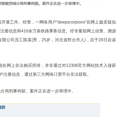
作。经查，一网络用户“deepscorpions”在网上贩卖疑似
用户注册信息和410余万条铁路乘客信息。经专案组网上侦查、溯源
限公司员工陈某(男，25岁，河北省邢台市人)，后于29日在该
期在网上非法购买所得，并非通过对12306官方网站技术入侵获
用户注册信息，通过第三方网络订票平台非法获取。
城分局刑事拘留。案件正在进一步审理中。