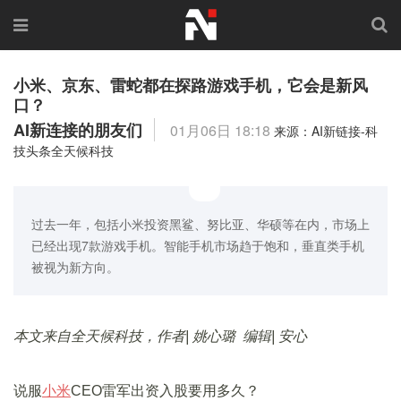
小米、京东、雷蛇都在探路游戏手机，它会是新风
口？
AI新连接的朋友们
01月06日 18:18
来源：AI新链接-科
技头条全天候科技
过去一年，包括小米投资黑鲨、努比亚、华硕等在内，市场上
已经出现7款游戏手机。智能手机市场趋于饱和，垂直类手机
被视为新方向。
本文来自全天候科技，作者| 姚心璐 编辑| 安心
说服
小米
CEO雷军出资入股要用多久？