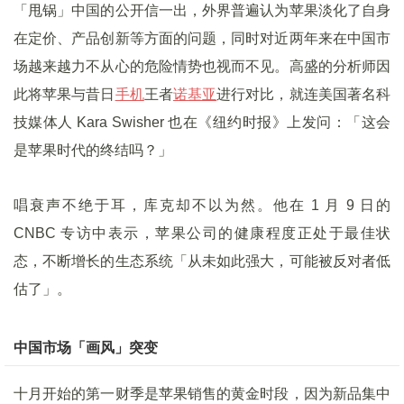
「甩锅」中国的公开信一出，外界普遍认为苹果淡化了自身
在定价、产品创新等方面的问题，同时对近两年来在中国市
场越来越力不从心的危险情势也视而不见。高盛的分析师因
此将苹果与昔日
手机
王者
诺基亚
进行对比，就连美国著名科
技媒体人 Kara Swisher 也在《纽约时报》上发问：「这会
是苹果时代的终结吗？」
唱衰声不绝于耳，库克却不以为然。他在 1 月 9 日的
CNBC 专访中表示，苹果公司的健康程度正处于最佳状
态，不断增长的生态系统「从未如此强大，可能被反对者低
估了」。
中国市场「画风」突变
十月开始的第一财季是苹果销售的黄金时段，因为新品集中