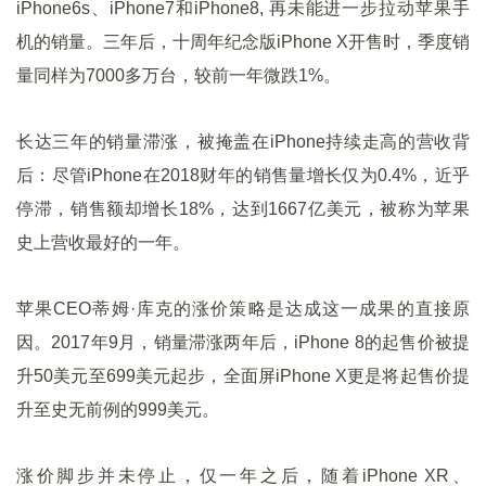
iPhone6s、iPhone7和iPhone8, 再未能进一步拉动苹果手
机的销量。三年后，十周年纪念版iPhone X开售时，季度销
量同样为7000多万台，较前一年微跌1%。
长达三年的销量滞涨，被掩盖在iPhone持续走高的营收背
后：尽管iPhone在2018财年的销售量增长仅为0.4%，近乎
停滞，销售额却增长18%，达到1667亿美元，被称为苹果
史上营收最好的一年。
苹果CEO蒂姆·库克的涨价策略是达成这一成果的直接原
因。2017年9月，销量滞涨两年后，iPhone 8的起售价被提
升50美元至699美元起步，全面屏iPhone X更是将起售价提
升至史无前例的999美元。
涨价脚步并未停止，仅一年之后，随着iPhone XR、