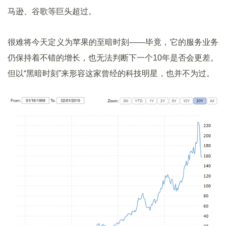
马逊、谷歌等巨头超过。
很难将今天定义为苹果的至暗时刻——毕竟，它的服务业务
仍保持着不错的增长，也无法判断下一个10年是否会更差。
但以“黑暗时刻”来形容这家曾经的科技明星，也并不为过。