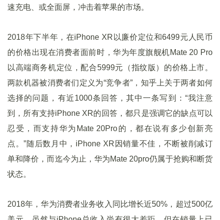
速充电、或全面屏，冲击着苹果的市场。
2018年下半年，在iPhone XR以廉价定位和6499元人民币
的价格出现在消费者面前时，华为年度旗舰机Mate 20 Pro
以高端商务机定位，配合5999元（指纹版）的价格上市。
两款机器被消费者们定义为“竞争者”，知乎上关于两者如何
选择的问题，有近1000条回答，其中一条写到：“我注意
到，所有支持iPhone XR的回答，都只是强调它的缺点可以
忍受，而支持华为Mate 20Pro的，都在说有多少创新亮
点。”随后数月中，iPhone XR因销量不佳，不断被削减订
单和降价，而迄今为止，华为Mate 20pro仍属于抢购和断货
状态。
2018年，华为消费者业务收入同比增长近50%，超过500亿
美元，虽然与iPhone总收入尚有很大差距，但在销量上已