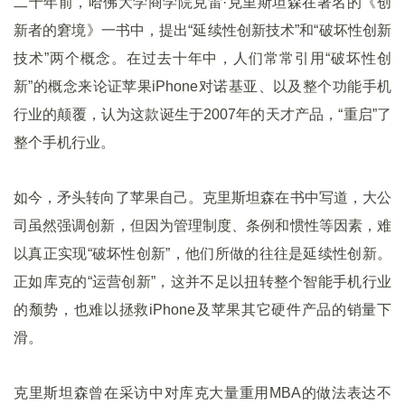
二十年前，哈佛大学商学院克雷·克里斯坦森在著名的《创
新者的窘境》一书中，提出“延续性创新技术”和“破坏性创新
技术”两个概念。在过去十年中，人们常常引用“破坏性创
新”的概念来论证苹果iPhone对诺基亚、以及整个功能手机
行业的颠覆，认为这款诞生于2007年的天才产品，“重启”了
整个手机行业。
如今，矛头转向了苹果自己。克里斯坦森在书中写道，大公
司虽然强调创新，但因为管理制度、条例和惯性等因素，难
以真正实现“破坏性创新”，他们所做的往往是延续性创新。
正如库克的“运营创新”，这并不足以扭转整个智能手机行业
的颓势，也难以拯救iPhone及苹果其它硬件产品的销量下
滑。
克里斯坦森曾在采访中对库克大量重用MBA的做法表达不