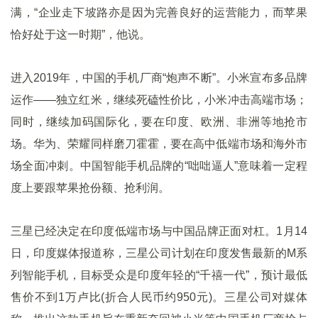
满，“企业走下坡路亦是因为完善良好的运营能力，而苹果
恰好处于这一时期”，他说。
进入2019年，中国的手机厂商“炮声不断”。小米宣布多品牌
运作——独立红米，继续死磕性价比，小米冲击高端市场；
同时，继续加码国际化，要在印度、欧洲、非洲等地抢市
场。华为、荣耀同样磨刀霍霍，要在高中低端市场和海外市
场全面冲刺。中国智能手机品牌的“咄咄逼人”意味着一定程
度上要跟苹果抢份额、抢利润。
三星已经决定在印度低端市场与中国品牌正面对杠。1月14
日，印度媒体报道称，三星公司计划在印度发售最新的M系
列智能手机，目标受众是印度年轻的“千禧一代”，预计最低
售价不到1万卢比(折合人民币约950元)。三星公司对媒体