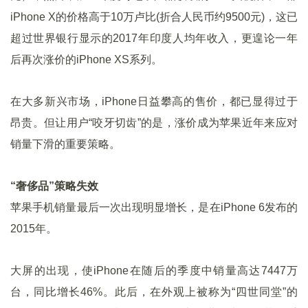
iPhone X的价格高于10万卢比(折合人民币约9500元)，这已
超过世界银行显示的2017年印度人均年收入，更遑论一年
后再次涨价的iPhone XS系列。
在大多新兴市场，iPhone日益攀高的售价，都已显得过于
昂贵。但让用户“咬牙切齿”的是，涨价成为苹果近年来应对
销量下滑的重要策略。
“奢侈品”策略失效
苹果手机销量最后一次出现明显增长，是在iPhone 6发布的
2015年。
大屏的出现，使iPhone在随后的季度中销量高达7447万
台，同比增长46%。此后，在外观上被称为“四世同堂”的