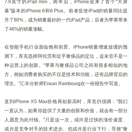
7.9英寸的iPad mini，两年后，iPhone迎来了首个“大屏
幕”版本的iPhone 6和6 Plus。前者促使iPad的销量同比提
升了80%，成为销量最好的一代iPad产品；后者为苹果带来
了46%的销量涨幅。
在智能手机行业面临饱和前景、iPhone销量增速放缓的预
测下，库克选择阿伦茨和近乎奢侈品的定位，这未尝不是一
种运营上的创新。“苹果与奢侈品公司之间有很多相似的地
方，例如消费者购买的不仅是技术和功能，还有品牌背后的
理念。”汇丰分析师Erwan Rambourg在一份报告中写道。
直到iPhone XS Max价格再创新高时，库克仍强调：“我们
一直认为，如果你提供了大量的创新和价值，就会有一部分
人愿意为此付钱。”只是这一次，或许是过快的涨价速度、
或许是竞争对手的技术进步、也或许是行业下行，导致“奢