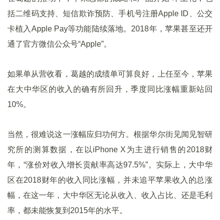
括二维码支持、短信欺诈预防、手机号注册Apple ID、公交
卡植入Apple Pay等功能陆续落地。2018年，苹果甚至还开
通了官方微信公众号“Apple”。
如果单从营收看，葛越的成绩单可算良好，上任至今，苹果
在大中华区的收入的确有所回升，季度同比涨幅重新站回
10%。
当然，很难说这一涨幅应归功何方。根据华尔街见闻见智研
究所的测算数据，在以iPhone X为主进行销售的2018财
年，“涨价对收入增长贡献率高达97.5%”。实际上，大中华
区在2018财年的收入同比涨幅，并未追平苹果收入的总涨
幅，在这一年，大中华区无论从收入、收入占比、还是毛利
率，都未能恢复到2015年的水平。