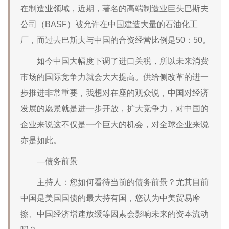
在制造业领域，近期，著名的高端制造业巨头巴斯夫
公司（BASF）被允许在中国建造大量的石油化工
厂，而过去巴斯夫与中国的合资经营比例是50：50。
如今中国大幅度下调了进口关税，所以未来消费
市场的国际竞争力就会大大提高。供给侧改革的进一
步推进非常重要，我想对在座的观众说，中国对经济
发展的愿景就是进一步开放，扩大竞争力，对中国的
企业来说这不仅是一个巨大的机会，对全球企业来说
亦是如此。
—债务前景
主持人：您如何看待当前的债务前景？尤其目前
中国是美国国债的最大持有国，您认为中美贸易摩
擦、中国经济增速放缓等因素会影响未来的资本流动