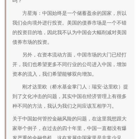
吗？
方星海：中国始终是一个储蓄盈余的国家，所以
我们会向境外进行投资。美国的债券市场是一个不错
的投资目的地，因此我不认为中国会大幅削减对美国
债券市场的投资。
另外，在资本流动方面，中国市场的大门已经打
开，我们也希望更多不同行业的公司进入中国，增加
资本的流入，我们希望能够双向增加。
刚才达里欧（桥水基金掌门人：瑞安·达里欧）提
到了文化冲击的问题，其实中国在经济管理上有很多
种不同的方法，我认为我们之间应该互相学习。
关于中国如何管控金融风险的问题，在这里我想跟大
家举个例子，在过去的四十年里，中国一直都没有爆
发严重的金融危机，这在发展中国家里是非常少见