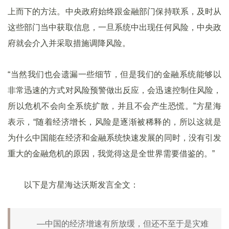
上而下的方法。中央政府始终跟金融部门保持联系，及时从
这些部门当中获取信息，一旦系统中出现任何风险，中央政
府就会介入并采取措施调降风险。
“当然我们也会遗漏一些细节，但是我们的金融系统能够以
非常迅速的方式对风险预警做出反应，会迅速控制住风险，
所以危机不会向全系统扩散，并且不会产生恐慌。”方星海
表示，“随着经济增长，风险是逐渐被稀释的，所以这就是
为什么中国能在经济和金融系统快速发展的同时，没有引发
重大的金融危机的原因，我觉得这是全世界需要借鉴的。”
以下是方星海达沃斯发言全文：
—中国的经济增速有所放缓，但还不至于是灾难