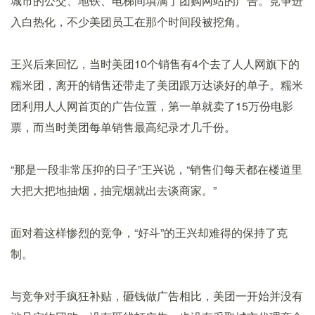
城市的公交、地铁、电梯间填满了团购网站的广告。竞争进
入白热化，不少美团员工在那个时间段被挖角。
王兴后来回忆，当时美团10个销售有4个去了人人网旗下的
糯米团，离开的销售还带走了美团跟万达谈好的单子。糯米
团利用人人网首页的广告位置，第一单就卖了15万份电影
票，而当时美团每单销售最高纪录才几千份。
“那是一段非常压抑的日子”王兴说，“销售们每天都在楼道里
大把大把地抽烟，抽完烟就出去谈商家。”
面对着这样惨烈的竞争，“好斗”的王兴却难得的保持了克
制。
与竞争对手疯狂补贴，砸钱做广告相比，美团一开始并没有