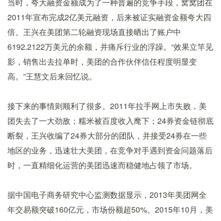
当时，夸大融资金额成为了一种普遍的竞争手段，窝窝团在
2011年宣布完成2亿美元融资，后来被证实融资金额夸大四
倍。王兴在美团第二轮融资现场直接晒出了账户中
6192.2122万美元的余额，并痛斥行业的浮躁。“效果立竿见
影，销售出去拉单时，美团的合作伙伴信任程度明显变
高。”王慧文后来回忆说。
接下来的事情则顺利了很多。2011年拉手网上市失败，美
团失去了一大劲敌；糯米被百度收入麾下；24券资金链彻底
断裂，王兴收编了24券大部分的团队，并接受24券在一些
地区的业务，迅速壮大美团，在竞争对手遇到资金问题落后
时，一直精细化运营的美团迅速而稳健地占领了市场。
据中国电子商务研究中心监测数据显示，2013年美团网全
年交易额突破160亿元，市场份额超50%。2015年10月，美