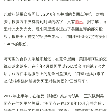
此后的结果众所周知，2016年合并后的美团点评第一次融
资，投资方中没有看到阿里的名字，只有
腾讯
。据了解，阿
里对此大为光火。后来阿里逐步退出了美团点评的部分股
权，根据美团提交的招股书显示，目前阿里巴巴仅持有美团
1.48%的股份。
与阿里的合作关系越来越远，在竞争层面，美团与阿里的交
锋却越来越多。在今年4月份阿里以95亿美金收购饿了么之
后，双方在本地服务上的竞争日益加剧，“口碑+盒马+饿了
么”被很多媒体解读为阿里对抗美团的“三驾马车”。
2017年上半年，在接受《财经》杂志专访时，王兴谈到美
团点评与阿里的关系。“美团点评在2015年10月合并之后，
我专门去拜访了马云和逍遥子（张勇）。我跟阿里说美团点