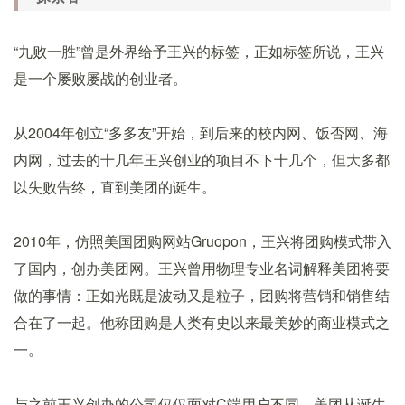
“九败一胜”曾是外界给予王兴的标签，正如标签所说，王兴
是一个屡败屡战的创业者。
从2004年创立“多多友”开始，到后来的校内网、饭否网、海
内网，过去的十几年王兴创业的项目不下十几个，但大多都
以失败告终，直到美团的诞生。
2010年，仿照美国团购网站Gruopon，王兴将团购模式带入
了国内，创办美团网。王兴曾用物理专业名词解释美团将要
做的事情：正如光既是波动又是粒子，团购将营销和销售结
合在了一起。他称团购是人类有史以来最美妙的商业模式之
一。
与之前王兴创办的公司仅仅面对C端用户不同，美团从诞生