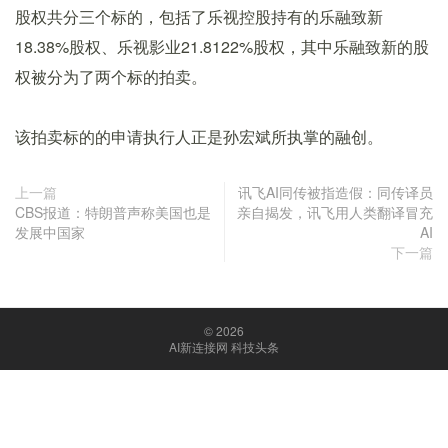
股权共分三个标的，包括了乐视控股持有的乐融致新
18.38%股权、乐视影业21.8122%股权，其中乐融致新的股
权被分为了两个标的拍卖。
该拍卖标的的申请执行人正是孙宏斌所执掌的融创。
上一篇
讯飞AI同传被指造假：同传译员
CBS报道：特朗普声称美国也是
亲自揭发，讯飞用人类翻译冒充
发展中国家
AI
下一篇
© 2026
AI新连接网 科技头条
京ICP备18047088号-1