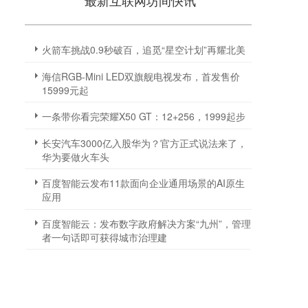
最新互联网坊间快讯
火箭车挑战0.9秒破百，追觅“星空计划”再耀北美
海信RGB-Mini LED双旗舰电视发布，首发售价
15999元起
一条带你看完荣耀X50 GT：12+256，1999起步
长安汽车3000亿入股华为？官方正式说法来了，
华为要做火车头
百度智能云发布11款面向企业通用场景的AI原生
应用
百度智能云：发布数字政府解决方案“九州”，管理
者一句话即可获得城市治理建