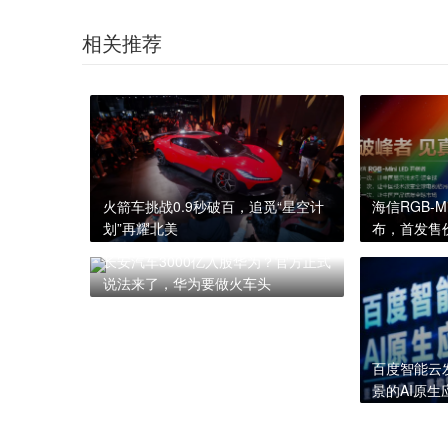
相关推荐
火箭车挑战0.9秒破百，追觅“星空计
海信RGB-M
划”再耀北美
布，首发售价
长安汽车3000亿入股华为？官方正式
说法来了，华为要做火车头
百度智能云
景的AI原生