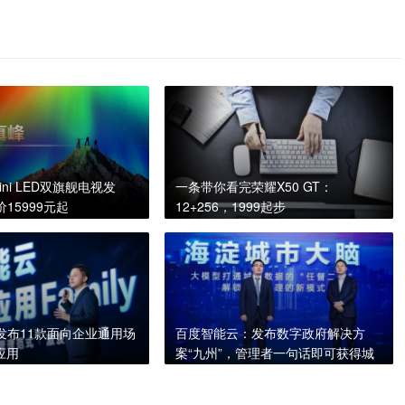
ini LED双旗舰电视发
一条带你看完荣耀X50 GT：
15999元起
12+256，1999起步
发布11款面向企业通用场
百度智能云：发布数字政府解决方
应用
案“九州”，管理者一句话即可获得城
市治理建