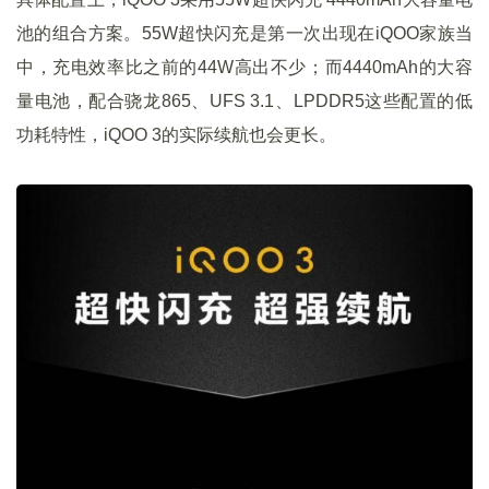
池的组合方案。55W超快闪充是第一次出现在iQOO家族当
中，充电效率比之前的44W高出不少；而4440mAh的大容
量电池，配合骁龙865、UFS 3.1、LPDDR5这些配置的低
功耗特性，iQOO 3的实际续航也会更长。