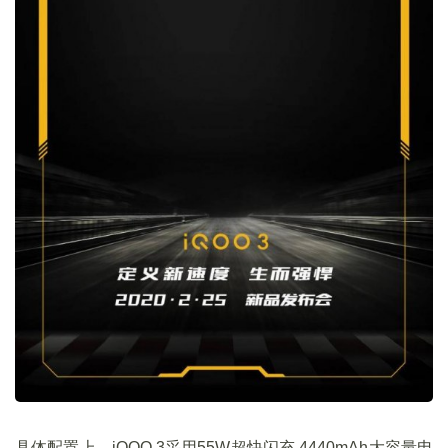
具体配置上，iQOO 3采用55W超快闪充 4440mAh大容量电