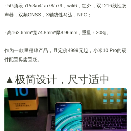
· 5G频段n1/n3/n41/n78/n79，wifi6，红外，双1216线性扬
声器，双频GNSS，X轴线性马达，NFC；
· 高162.6mm*宽74.8mm*厚8.96mm，重量：208g。
作为一款里程碑产品，且定价4999元起，小米10 Pro的硬
件配置毋庸置疑。
▲极简设计，尺寸适中