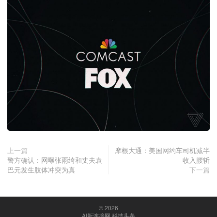
上一篇
摩根大通：美国网约车司机减半
警方确认：网曝张雨绮和丈夫袁
收入腰斩
巴元发生肢体冲突为真
下一篇
© 2026
AI新连接网 科技头条