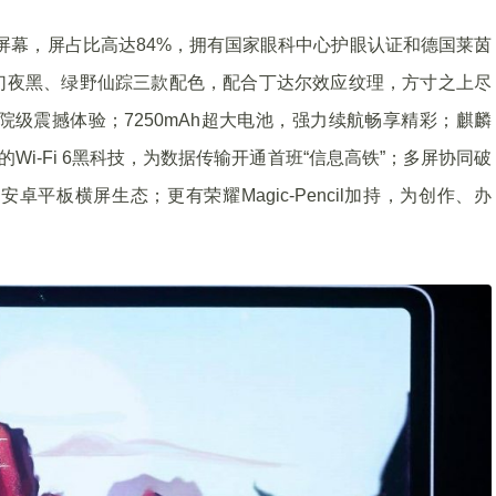
高清屏幕，屏占比高达84%，拥有国家眼科中心护眼认证和德国莱茵
幻夜黑、绿野仙踪三款配色，配合丁达尔效应纹理，方寸之上尽
院级震撼体验；7250mAh超大电池，强力续航畅享精彩；麒麟
Wi-Fi 6黑科技，为数据传输开通首班“信息高铁”；多屏协同破
平板横屏生态；更有荣耀Magic-Pencil加持，为创作、办