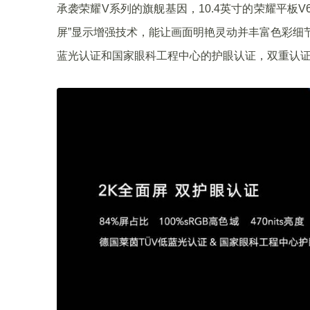
承袭荣耀V系列的旗舰基因，10.4英寸的荣耀平板V6
屏”显示增强技术，能让画面明艳灵动并丰富色彩细
蓝光认证和国家眼科工程中心的护眼认证，双重认