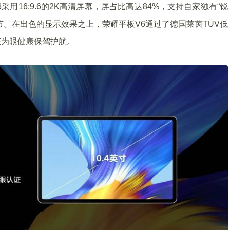
采用16:9.6的2K高清屏幕，屏占比高达84%，支持自家独有“锐
节。在出色的显示效果之上，荣耀平板V6通过了德国莱茵TÜV低
证为眼健康保驾护航。