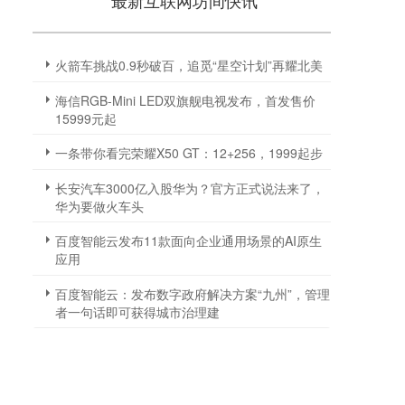
最新互联网坊间快讯
火箭车挑战0.9秒破百，追觅“星空计划”再耀北美
海信RGB-Mini LED双旗舰电视发布，首发售价
15999元起
一条带你看完荣耀X50 GT：12+256，1999起步
长安汽车3000亿入股华为？官方正式说法来了，
华为要做火车头
百度智能云发布11款面向企业通用场景的AI原生
应用
百度智能云：发布数字政府解决方案“九州”，管理
者一句话即可获得城市治理建