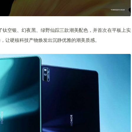
了钛空银、幻夜黑、绿野仙踪三款潮美配色，并首次在平板上实
晕，让硬核科技产物焕发出沉静优雅的潮美质感。