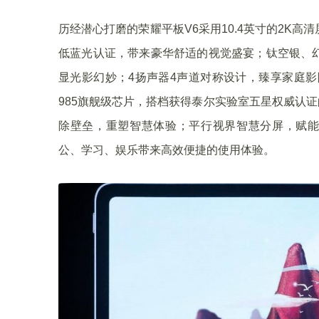
历经潜心打磨的荣耀平板V6采用10.4英寸的2K
低蓝光认证，带来豪华舒适的视觉盛宴；钛空银、
显光影幻妙；4扬声器4声道对称设计，臻享家庭影
985旗舰级芯片，搭档获得泰尔实验室五星权威认证的
除壁垒，重塑智慧体验；平行视界智慧分屏，赋能安卓
公、学习、娱乐带来高效便捷的使用体验。