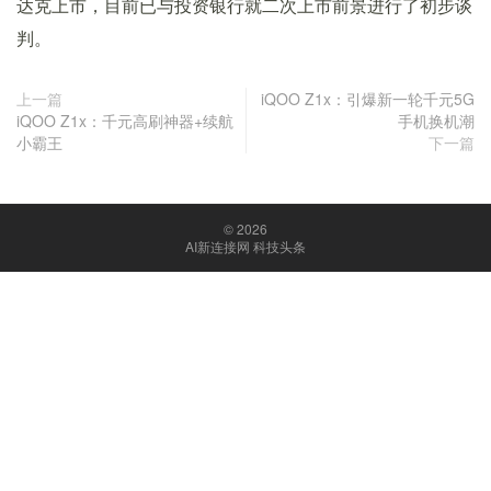
达克上市，目前已与投资银行就二次上市前景进行了初步谈
判。
上一篇
iQOO Z1x：引爆新一轮千元5G
iQOO Z1x：千元高刷神器+续航
手机换机潮
小霸王
下一篇
© 2026
AI新连接网 科技头条
京ICP备18047088号-1