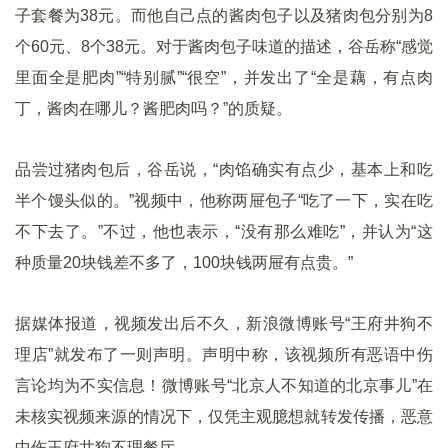
子套餐为38元。而他自己点的酱肉包子以及猪肉包分别为8
个60元、8个38元。对于酱肉包子味道的描述，谷岳称“感觉
里面全是肥肉”“特别腻”“很空”，并发出了“全是藕，有点肉
丁，酱肉在哪儿？酱肥肉吗？”的质疑。
品尝过猪肉包后，谷岳说，“肉馅确实有点少，基本上和吃
半个馒头似的。”视频中，他称两屉包子“吃了一下，实在吃
不下去了。”不过，他也表示，“没有那么难吃”，并认为“这
种质量20块钱差不多了，100块钱两屉有点贵。”
据媒体报道，视频发出后不久，新浪微博账号“王府井狗不
理店”就发布了一则声明。声明中称，该视频所有恶语中伤
言论均为不实信息！微博账号“北京人不知道的北京事儿”在
未核实视频来源的情况下，仅凭主观臆想就转发传播，恶意
中伤王府井狗不理餐厅。