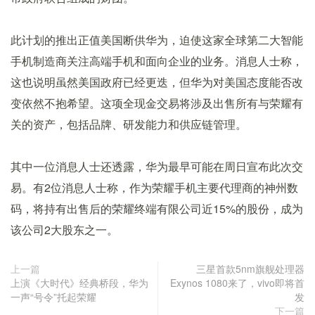
此计划的推出正值美国断供华为，迫使这家全球第二大智能
手机制造商关注高端手机和面向企业的业务。消息人士称，
这也说明虽然美国政府已经更迭，但华为对美国态度能否改
变依然不抱希望。这项全现金交易将涉及出售所有与荣耀有
关的资产，包括品牌、研发能力和供应链管理。
其中一位消息人士还透露，华为最早可能在周日宣布此次交
易。有2位消息人士称，作为荣耀手机主要代理商的神州数
码，将持有出售后的荣耀终端有限公司近15%的股份，成为
该公司2大股东之一。
上一篇
三星首款5nm旗舰处理器
上演《大时代》经典桥段，华为
Exynos 1080来了，vivo即将首
一声“号令”托起荣耀
发
下一篇