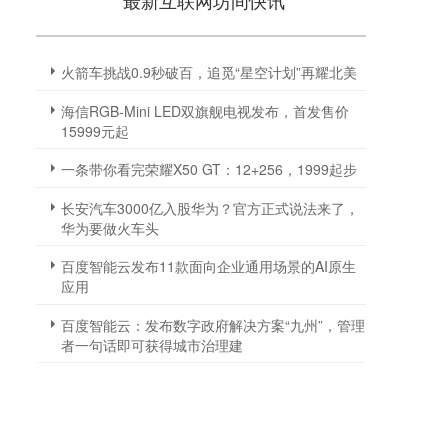
最新互联网坊间快讯
火箭车挑战0.9秒破百，追觅“星空计划”再耀北美
海信RGB-Mini LED双旗舰电视发布，首发售价
15999元起
一条带你看完荣耀X50 GT：12+256，1999起步
长安汽车3000亿入股华为？官方正式说法来了，
华为要做火车头
百度智能云发布11款面向企业通用场景的AI原生
应用
百度智能云：发布数字政府解决方案“九州”，管理
者一句话即可获得城市治理建