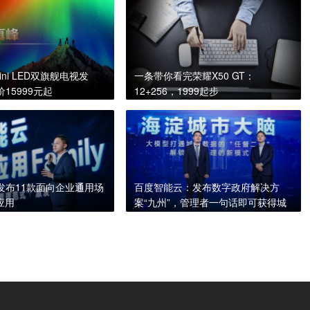
ini LED双旗舰电视发
一条带你看完荣耀X50 GT：
15999元起
12+256，1999起步
发布11款面向企业通用场
百度智能云：发布数字政府解决方
应用
案“九州”，管理者一句话即可获得城
市治理建