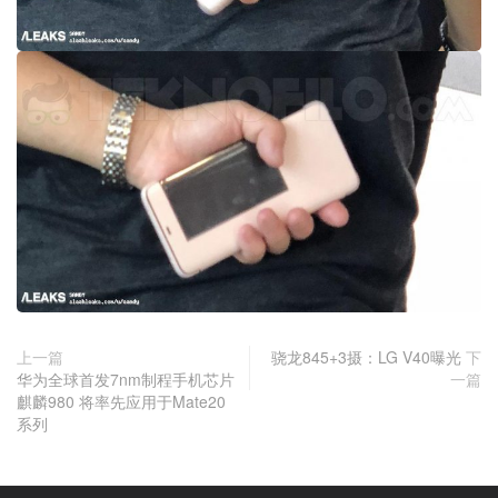
上一篇
骁龙845+3摄：LG V40曝光
下
华为全球首发7nm制程手机芯片
一篇
麒麟980 将率先应用于Mate20
系列