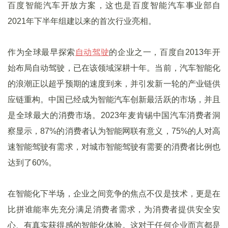
百度智能汽车开放方案，这也是百度智能汽车事业部自
2021年下半年组建以来的首次行业亮相。
作为全球最早探索
自动驾驶
的企业之一，百度自2013年开
始布局自动驾驶，已在该领域深耕十年。当前，汽车智能化
的浪潮正以超乎预期的速度到来，并引发新一轮的产业链供
应链重构。中国已经成为智能汽车创新最活跃的市场，并且
是全球最大的消费市场。2023年麦肯锡中国汽车消费者洞
察显示，87%的消费者认为智能网联有意义，75%的人对高
速智能驾驶有需求，对城市智能驾驶有需要的消费者比例也
达到了60%。
在智能化下半场，企业之间竞争的焦点不仅是技术，更是在
比拼谁能率先充分满足消费者需求，为消费者提供安全安
心、有真实获得感的智能化体验。这对于任何企业而言都是