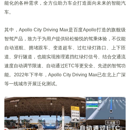
能化的各种需求，全方位助力车企打造面向未来的智能汽
车。
其中，Apollo City Driving Max是百度Apollo打造的旗舰级
智驾产品，致力于为用户提供轻松愉悦的驾乘体验，不仅能
自动巡航、拥堵跟车、变道超车、过红绿灯路口、上下匝
道、穿行隧道，也能实现推理遮挡红绿灯信号、结合交通流
速度自动调节限速、自动通过ETC等更安全、先进的智驾功
能。2022年下半年，Apollo City Driving Max已在北上广深
等一线城市开展泛化测试。