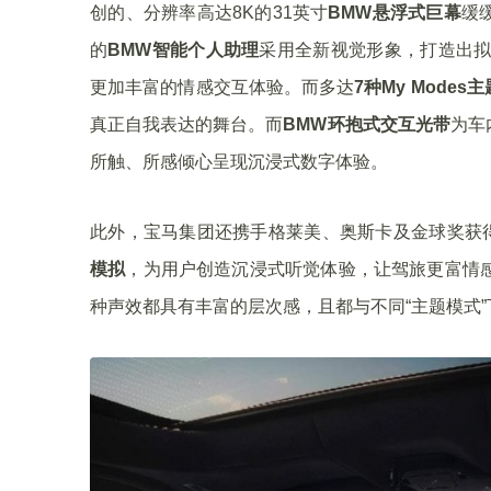
创的、分辨率高达8K的31英寸
BMW悬浮式巨幕
缓
的
BMW智能个人助理
采用全新视觉形象，打造出拟
更加丰富的情感交互体验。而多达
7种My Modes
真正自我表达的舞台。而
BMW环抱式交互光带
为车
所触、所感倾心呈现沉浸式数字体验。
此外，宝马集团还携手格莱美、奥斯卡及金球奖获
模拟
，为用户创造沉浸式听觉体验，让驾旅更富情感
种声效都具有丰富的层次感，且都与不同“主题模式