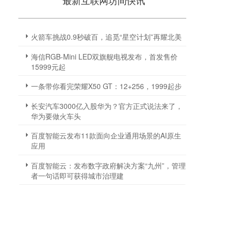
最新互联网坊间快讯
火箭车挑战0.9秒破百，追觅“星空计划”再耀北美
海信RGB-Mini LED双旗舰电视发布，首发售价
15999元起
一条带你看完荣耀X50 GT：12+256，1999起步
长安汽车3000亿入股华为？官方正式说法来了，
华为要做火车头
百度智能云发布11款面向企业通用场景的AI原生
应用
百度智能云：发布数字政府解决方案“九州”，管理
者一句话即可获得城市治理建