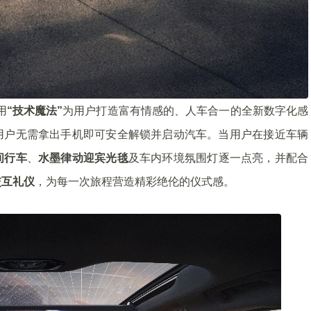
用
“技术魔法”
为用户打造富有情感的、人车合一的全新数字化感
用户无需拿出手机即可安全解锁并启动汽车。当用户在接近车辆
间行车
、
水墨律动迎宾光毯
及车内环境氛围灯逐一点亮，并配合
交互礼仪
，为每一次旅程营造精彩绝伦的仪式感。