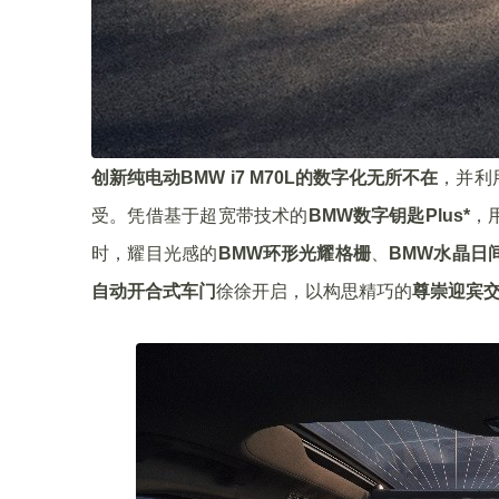
创新纯电动BMW i7 M70L的数字化无所不在
，并利
受。凭借基于超宽带技术的
BMW数字钥匙Plus*
，
时，耀目光感的
BMW环形光耀格栅
、
BMW水晶日
自动开合式车门
徐徐开启，以构思精巧的
尊崇迎宾