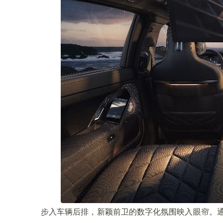
步入车辆后排，新颖前卫的数字化氛围映入眼帘。