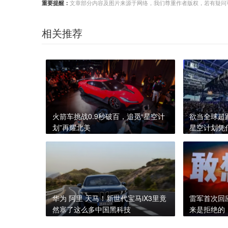
重要提醒：
文章部分内容及图片来源于网络，我们尊重作者版权，若有疑问可与我们
相关推荐
火箭车挑战0.9秒破百，追觅“星空计
欲当全球超
划”再耀北美
星空计划凭
华为 阿里 天马！新世代宝马iX3里竟
雷军首次回
然塞了这么多中国黑科技
来是拒绝的