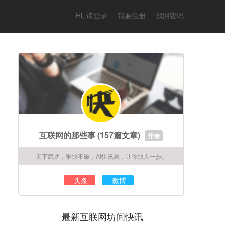
Hi, 请登录
我要注册
找回密码
互联网的那些事
(157篇文章)
作者
天下武功，唯快不破，AI快讯君，让你快人一步。
头条
微博
最新互联网坊间快讯