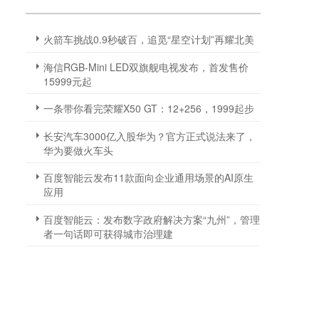
火箭车挑战0.9秒破百，追觅“星空计划”再耀北美
海信RGB-Mini LED双旗舰电视发布，首发售价
15999元起
一条带你看完荣耀X50 GT：12+256，1999起步
长安汽车3000亿入股华为？官方正式说法来了，
华为要做火车头
百度智能云发布11款面向企业通用场景的AI原生
应用
百度智能云：发布数字政府解决方案“九州”，管理
者一句话即可获得城市治理建