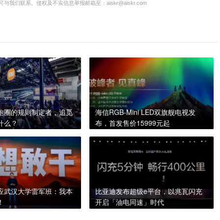
联系。侵权及不实信息举报邮箱至：aiskr@aiskr.com
跑圈的规则制定者，追觅
海信RGB-Mini LED双旗舰电视发
什么？
布，首发售价15999元起
应武汉大学雷军班：我本
比亚迪发布超级e平台，以兆瓦闪充
！
开启「油电同速」时代