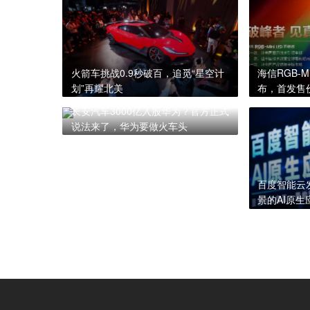
火箭车挑战0.9秒破百，追觅“星空计
海信RGB-M
划”再耀北美
布，首发售价
长安汽车3000亿入股华为？官方正式
说法来了，华为要做火车头
百度智能云
景的AI原生