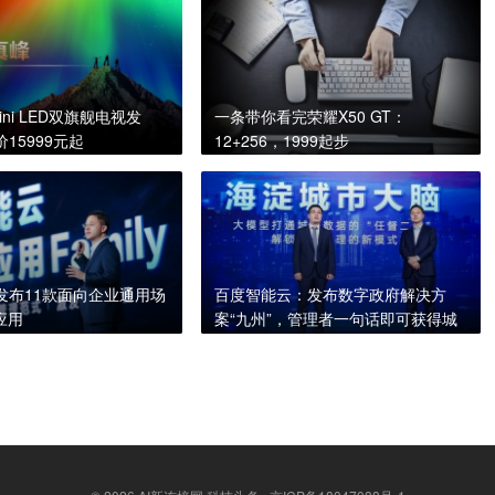
ini LED双旗舰电视发
一条带你看完荣耀X50 GT：
15999元起
12+256，1999起步
发布11款面向企业通用场
百度智能云：发布数字政府解决方
应用
案“九州”，管理者一句话即可获得城
市治理建