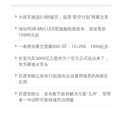
火箭车挑战0.9秒破百，追觅“星空计划”再耀北美
海信RGB-Mini LED双旗舰电视发布，首发售价
15999元起
一条带你看完荣耀X50 GT：12+256，1999起步
长安汽车3000亿入股华为？官方正式说法来了，
华为要做火车头
百度智能云发布11款面向企业通用场景的AI原生
应用
百度智能云：发布数字政府解决方案“九州”，管理
者一句话即可获得城市治理建