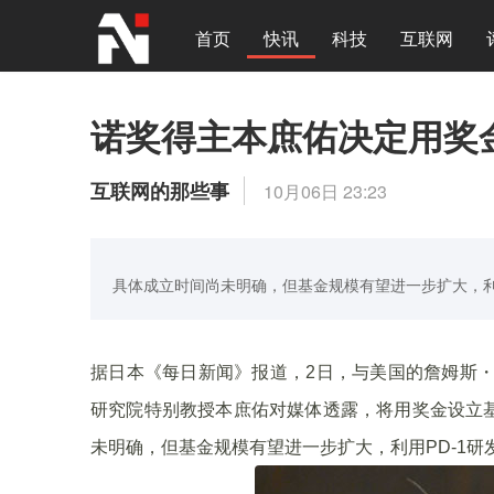
首页
快讯
科技
互联网
诺奖得主本庶佑决定用奖
互联网的那些事
10月06日 23:23
具体成立时间尚未明确，但基金规模有望进一步扩大，利用
据日本《每日新闻》报道，2日，与美国的詹姆斯・
研究院特别教授本庶佑对媒体透露，将用奖金设立
未明确，但基金规模有望进一步扩大，利用PD-1研