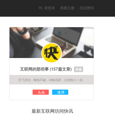
Hi, 请登录
我要注册
找回密码
互联网的那些事
(157篇文章)
作者
天下武功，唯快不破，AI快讯君，让你快人一步。
头条
微博
最新互联网坊间快讯