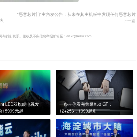
“恶意芯片门”主角发公告：从未在其主机板中发现任何恶意芯片
火
下一篇
联系。侵权及不实信息举报邮箱至：aiskr@aiskr.com
ini LED双旗舰电视发
一条带你看完荣耀X50 GT：
15999元起
12+256，1999起步