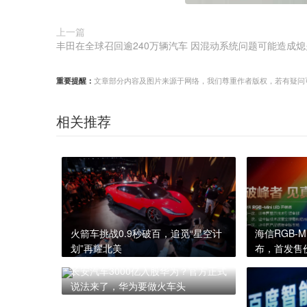
上一篇
丰田在全球召回逾240万辆汽车 因混动系统问题可能造成熄
重要提醒：
文章部分内容及图片来源于网络，我们尊重作者版权，若有疑问可与我们
相关推荐
火箭车挑战0.9秒破百，追觅“星空计
海信RGB-M
划”再耀北美
布，首发售价
长安汽车3000亿入股华为？官方正式
说法来了，华为要做火车头