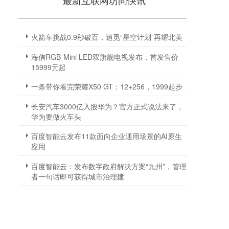
最新互联网坊间快讯
火箭车挑战0.9秒破百，追觅“星空计划”再耀北美
海信RGB-Mini LED双旗舰电视发布，首发售价
15999元起
一条带你看完荣耀X50 GT：12+256，1999起步
长安汽车3000亿入股华为？官方正式说法来了，
华为要做火车头
百度智能云发布11款面向企业通用场景的AI原生
应用
百度智能云：发布数字政府解决方案“九州”，管理
者一句话即可获得城市治理建