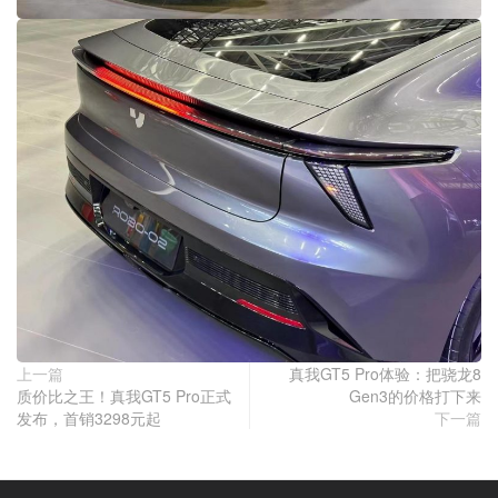
上一篇
真我GT5 Pro体验：把骁龙8
质价比之王！真我GT5 Pro正式
Gen3的价格打下来
发布，首销3298元起
下一篇