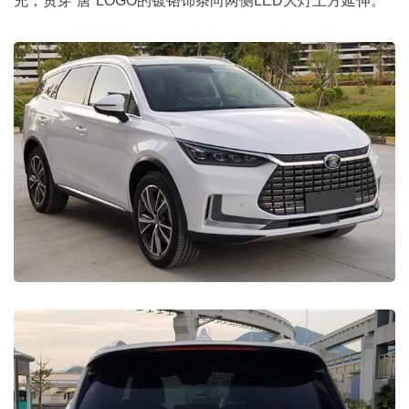
充，贯穿“唐”LOGO的镀铬饰条向两侧LED大灯上方延伸。