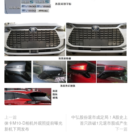
上一篇
中弘股份退市成定局！A股史上
徕卡M10-D相机外观照提前曝光
首只跌破1元退市股或产生
新机下周发布
下一篇