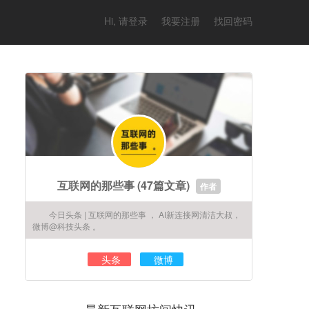
Hi, 请登录
我要注册
找回密码
互联网的那些事
(47篇文章)
作者
今日头条 | 互联网的那些事 ， AI新连接网清洁大叔，
微博@科技头条 。
头条
微博