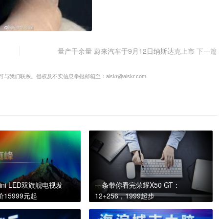
量产千余量 蔚来汽车于9月12日纳斯达克上市
下一篇
联系。侵权及不实信息举报邮箱至：aiskr@aiskr.com
ini LED双旗舰电视发
一条带你看完荣耀X50 GT：
15999元起
12+256，1999起步