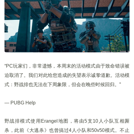
“PC玩家们，非常遗憾，本周末的活动模式由于致命错误被
迫取消了。我们对此给您造成的失望表示诚挚道歉。活动模
式：野战排也无法在下周象限，但会在晚些时候回归。”
— PUBG Help
野战排模式使用Erangel地图，将由5支10人小队互相厮
杀，此前《大逃杀》也曾搞过4人小队和50v50模式。不止