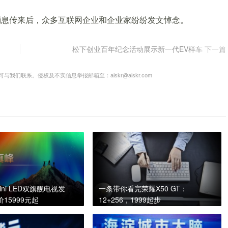
消息传来后，众多互联网企业和企业家纷纷发文悼念。
松下创业百年纪念活动展示新一代EV样车
下一篇
联系。侵权及不实信息举报邮箱至：aiskr@aiskr.com
ini LED双旗舰电视发
一条带你看完荣耀X50 GT：
15999元起
12+256，1999起步