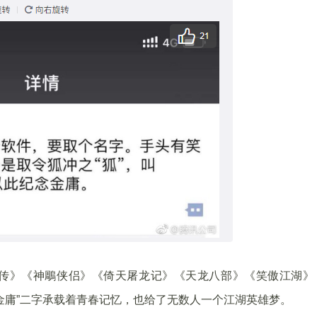
英雄传》《神鵰侠侣》《倚天屠龙记》《天龙八部》《笑傲江湖》
金庸”二字承载着青春记忆，也给了无数人一个江湖英雄梦。