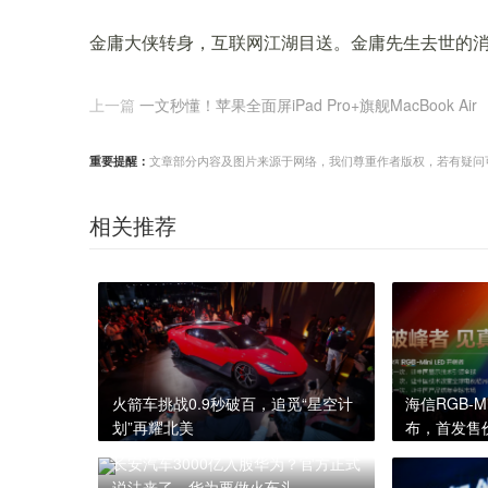
金庸大侠转身，互联网江湖目送。金庸先生去世的
上一篇
一文秒懂！苹果全面屏iPad Pro+旗舰MacBook Air
重要提醒：
文章部分内容及图片来源于网络，我们尊重作者版权，若有疑问可与我们
相关推荐
火箭车挑战0.9秒破百，追觅“星空计
海信RGB-M
划”再耀北美
布，首发售价
长安汽车3000亿入股华为？官方正式
说法来了，华为要做火车头