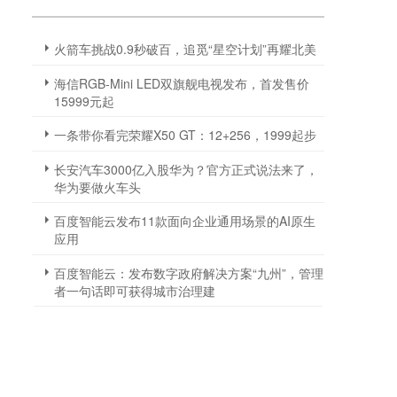
火箭车挑战0.9秒破百，追觅“星空计划”再耀北美
海信RGB-Mini LED双旗舰电视发布，首发售价
15999元起
一条带你看完荣耀X50 GT：12+256，1999起步
长安汽车3000亿入股华为？官方正式说法来了，
华为要做火车头
百度智能云发布11款面向企业通用场景的AI原生
应用
百度智能云：发布数字政府解决方案“九州”，管理
者一句话即可获得城市治理建