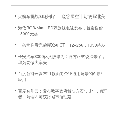
火箭车挑战0.9秒破百，追觅“星空计划”再耀北美
海信RGB-Mini LED双旗舰电视发布，首发售价
15999元起
一条带你看完荣耀X50 GT：12+256，1999起步
长安汽车3000亿入股华为？官方正式说法来了，
华为要做火车头
百度智能云发布11款面向企业通用场景的AI原生
应用
百度智能云：发布数字政府解决方案“九州”，管理
者一句话即可获得城市治理建