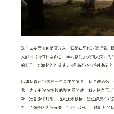
这个世界无论你是否介入，它都在平稳的运行着。除
人们日出而作日落而息，而动物们会受到人类行为
的石子，会激起阵阵涟漪，R星毫不吝啬将能想到
比如我曾遇到这样一个逗趣的情景：我冲进酒馆，
我，为了不被在场其他顾客看笑话，我选择言语反
势，准备激情对射。结果还未拔枪，这位醉汉不知
力，也像是因为后悔决斗而胆小装死，目睹此刻的