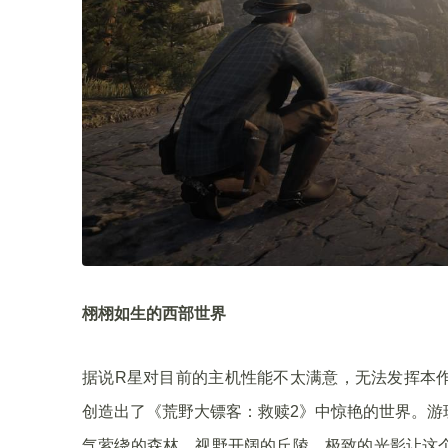
栩栩如生的西部世界
据说R星对目前的主机性能不太满意，无法发挥本
创造出了《荒野大镖客：救赎2》中惊艳的世界。游
气萦绕的森林，视野开阔的丘陵…极致的光影让这