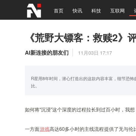
首页
快讯
科技
互联网
《荒野大镖客：救赎2》
AI新连接的朋友们
11月03日 17:17
R星用8年时间，潜心打造出的这款内容丰富，细节恐怖
比。
如何将“沉浸”这个深度的过程拉长到过百小时，我
一方面
游戏
高达60多小时的主线流程提供了无与伦