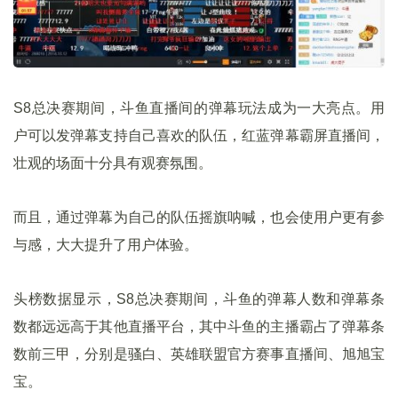
S8总决赛期间，斗鱼直播间的弹幕玩法成为一大亮点。用
户可以发弹幕支持自己喜欢的队伍，红蓝弹幕霸屏直播间，
壮观的场面十分具有观赛氛围。
而且，通过弹幕为自己的队伍摇旗呐喊，也会使用户更有参
与感，大大提升了用户体验。
头榜数据显示，S8总决赛期间，斗鱼的弹幕人数和弹幕条
数都远远高于其他直播平台，其中斗鱼的主播霸占了弹幕条
数前三甲，分别是骚白、英雄联盟官方赛事直播间、旭旭宝
宝。