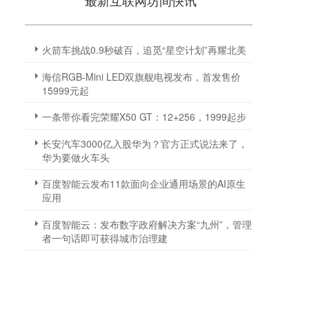
最新互联网坊间快讯
火箭车挑战0.9秒破百，追觅“星空计划”再耀北美
海信RGB-Mini LED双旗舰电视发布，首发售价
15999元起
一条带你看完荣耀X50 GT：12+256，1999起步
长安汽车3000亿入股华为？官方正式说法来了，
华为要做火车头
百度智能云发布11款面向企业通用场景的AI原生
应用
百度智能云：发布数字政府解决方案“九州”，管理
者一句话即可获得城市治理建