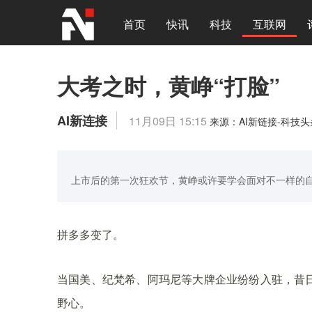
首页
快讯
科技
互联网
大考之时，黄峥“打脸”
AI新连接
11月09日 15:15
来源：AI新链接-科技
上市后的第一次狂欢节，黄峥或许要学会面对不一样的
拼多多变了。
当国美、纪梵希、阿玛尼等大牌企业纷纷入驻，昔
野心。