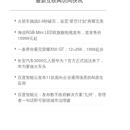
最新互联网坊间快讯
火箭车挑战0.9秒破百，追觅“星空计划”再耀北美
海信RGB-Mini LED双旗舰电视发布，首发售价
15999元起
一条带你看完荣耀X50 GT：12+256，1999起步
长安汽车3000亿入股华为？官方正式说法来了，
华为要做火车头
百度智能云发布11款面向企业通用场景的AI原生
应用
百度智能云：发布数字政府解决方案“九州”，管理
者一句话即可获得城市治理建