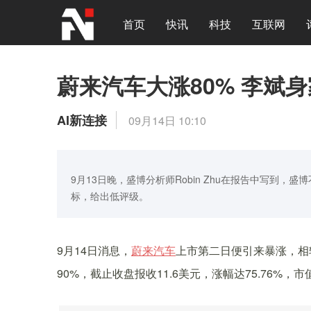
首页
快讯
科技
互联网
蔚来汽车大涨80% 李斌身
AI新连接
09月14日 10:10
9月13日晚，盛博分析师Robin Zhu在报告中写到
标，给出低评级。
9月14日消息，
蔚来汽车
上市第二日便引来暴涨，相
90%，截止收盘报收11.6美元，涨幅达75.76%，市