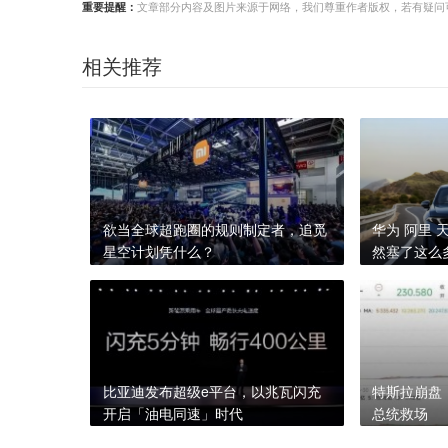
重要提醒：
文章部分内容及图片来源于网络，我们尊重作者版权，若有疑问可与我们
相关推荐
欲当全球超跑圈的规则制定者，追觅
华为 阿里 
星空计划凭什么？
然塞了这么
比亚迪发布超级e平台，以兆瓦闪充
特斯拉崩盘
开启「油电同速」时代
总统救场