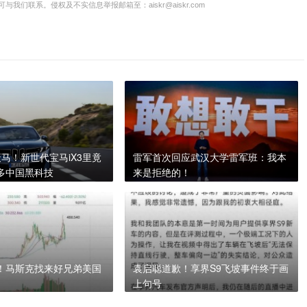
联系。侵权及不实信息举报邮箱至：aiskr@aiskr.com
天马！新世代宝马iX3里竟
雷军首次回应武汉大学雷军班：我本
多中国黑科技
来是拒绝的！
！马斯克找来好兄弟美国
袁启聪道歉！享界S9飞坡事件终于画
上句号