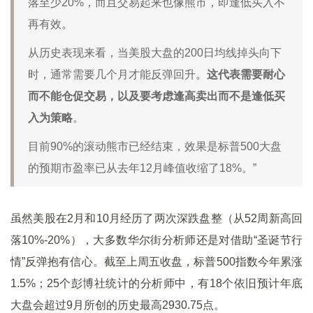
落至少20%，而且交易起来也像熊市，即逢低买入不
再有效。
从历史表现来看，当美股大盘的200日均线掉头向下
时，通常需要几个月才能反弹回升。
这代表需要耐心
而不能仓促交易，以及要考虑逢高卖出而不是逢低买
入为策略
。
目前90%的滚动熊市已经结束，效果是标普500大盘
的预期市盈率已从去年12月峰值收缩了18%。”
虽然美股在2月和10月经历了两次深跌盘整（从52周新高回
落10%-20%），大多数华尔街分析师还是对借助“圣诞节行
情”反弹抱有信心。截至上周五收盘，标普500指数今年累涨
1.5%；25个彭博社统计的分析师中，有18个依旧预计年底
大盘会超过9月所创的历史最高2930.75点。