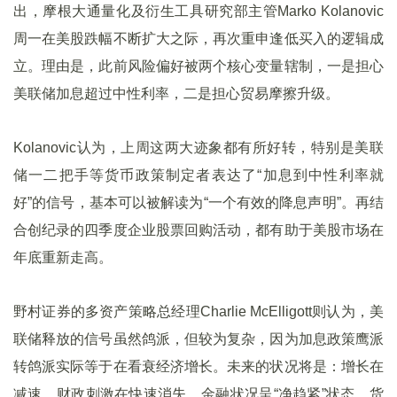
出，摩根大通量化及衍生工具研究部主管Marko Kolanovic
周一在美股跌幅不断扩大之际，再次重申逢低买入的逻辑成
立。理由是，此前风险偏好被两个核心变量辖制，一是担心
美联储加息超过中性利率，二是担心贸易摩擦升级。
Kolanovic认为，上周这两大迹象都有所好转，特别是美联
储一二把手等货币政策制定者表达了“加息到中性利率就
好”的信号，基本可以被解读为“一个有效的降息声明”。再结
合创纪录的四季度企业股票回购活动，都有助于美股市场在
年底重新走高。
野村证券的多资产策略总经理Charlie McElligott则认为，美
联储释放的信号虽然鸽派，但较为复杂，因为加息政策鹰派
转鸽派实际等于在看衰经济增长。未来的状况将是：增长在
减速、财政刺激在快速消失、金融状况呈“净趋紧”状态，货