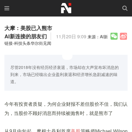
大摩：美股已入熊市
AI新连接的朋友们
11月20日 9:09
来源：AI新
链接-科技头条华尔街见闻
尽管2018年没有经历经济衰退，市场却在大声宣布坏消息的
到来，市场已经嗅出企业盈利衰退和经济增长急剧减速的味
道。
今年有投资者质疑，为何企业财报不差但股价不佳，我们认
为，当股价不顾好消息而持续被抛售时，就是熊市了
从9月中旬起，摩根士丹利首席
美股
策略师Michael Wilson