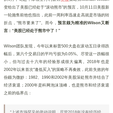
变给出了美股已经处于“滚动熊市”的预言，10月11日美股新
一轮抛售前他也指出，此前一周利率迅速走高就是市场的转
折点，“熊市要来了”。而今，
预言颇为精准的
Wilson
又断
言：“美股已经处于熊市中了！”
Wilson团队发现，今年以来标普500大盘在滚动五日录得跌
幅后，第六个交易日的平均亏损为0.05%。尽管这一跌幅很
小，但与过去十六年的经验形成很大偏离。2018年也是
2002年以来首次“逢低买入”的策略不再奏效，此前失效的年
份颇为微妙：1982、1990和2002年美股深处熊市并结合了
经济衰退；2000年是科网泡沫顶峰，也是熊市和经济衰退
之前的临界点：
“上述市场罕见的举动说明，尽管2018年没有经历经