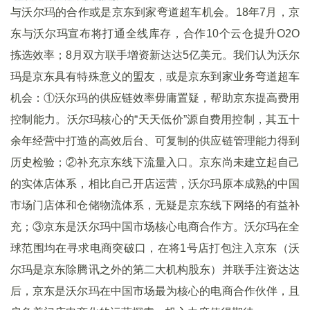
与沃尔玛的合作或是京东到家弯道超车机会。18年7月，京
东与沃尔玛宣布将打通全线库存，合作10个云仓提升O2O
拣选效率；8月双方联手增资新达达5亿美元。我们认为沃尔
玛是京东具有特殊意义的盟友，或是京东到家业务弯道超车
机会：①沃尔玛的供应链效率毋庸置疑，帮助京东提高费用
控制能力。沃尔玛核心的“天天低价”源自费用控制，其五十
余年经营中打造的高效后台、可复制的供应链管理能力得到
历史检验；②补充京东线下流量入口。京东尚未建立起自己
的实体店体系，相比自己开店运营，沃尔玛原本成熟的中国
市场门店体和仓储物流体系，无疑是京东线下网络的有益补
充；③京东是沃尔玛中国市场核心电商合作方。沃尔玛在全
球范围均在寻求电商突破口，在将1号店打包注入京东（沃
尔玛是京东除腾讯之外的第二大机构股东）并联手注资达达
后，京东是沃尔玛在中国市场最为核心的电商合作伙伴，且