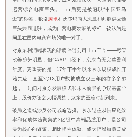
运营综合电商巨头。上市后更是被冠以“中国亚马
逊”的标签，吸引
腾讯
和沃尔玛两大流量和商超供应链
巨头共同进驻，成为自营电商发展的标杆，被认为是
阿里在国内电商市场的唯一对手。
对京东利润端表现的诟病伴随公司上市至今——尽管
改善趋势明显，但GAAP口径下，京东尚无完整盈利
年度。更重要的是，17年下半年以来京东规模成长开
始失速，直至3Q18用户数被成立仅三年的拼多多超
越，一时间对京东发展模式和未来前景的争议甚嚣尘
上，股价亦随之大幅调整，京东的至暗时刻到来。
破局之道或涉及公司战略选择。京东过往以供应链效
率和优质体验聚集的3亿级中高端品质用户，是公司
最为核心的资源。相比牺牲体验、或大幅增加覆盖成