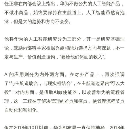
任正非在内部会议上指出，华为不做公共的人工智能产品，
不做小商品，始终要保持在主航道上。人工智能虽然有泡
沫，但是大的趋势和方向不会变。
他将华为的人工智能研究分为三部分，其一是研究基础理
论，鼓励内部科学家根据兴趣和能力选择方向与课题，不一
定与生产、价值创造挂钩，“要给他们体面的收入”。
AI的应用则分为内外两方面。在对外产品上，再次强调
了“与主航道吻合，与现实相结合”，在主航道边界内“可以大
投”；对内方面，是借助AI做使能器，以改善华为的流程管
理，这一工程在于解决管理的难点和痛点，使管理流程节点
自动化和智能化。
但在2018年10月以前，华为AI布局一直保持神秘。2018年