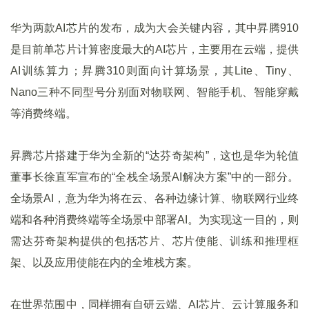
华为两款AI芯片的发布，成为大会关键内容，其中昇腾910
是目前单芯片计算密度最大的AI芯片，主要用在云端，提供
AI训练算力；昇腾310则面向计算场景，其Lite、Tiny、
Nano三种不同型号分别面对物联网、智能手机、智能穿戴
等消费终端。
昇腾芯片搭建于华为全新的“达芬奇架构”，这也是华为轮值
董事长徐直军宣布的“全栈全场景AI解决方案”中的一部分。
全场景AI，意为华为将在云、各种边缘计算、物联网行业终
端和各种消费终端等全场景中部署AI。为实现这一目的，则
需达芬奇架构提供的包括芯片、芯片使能、训练和推理框
架、以及应用使能在内的全堆栈方案。
在世界范围中，同样拥有自研云端、AI芯片、云计算服务和