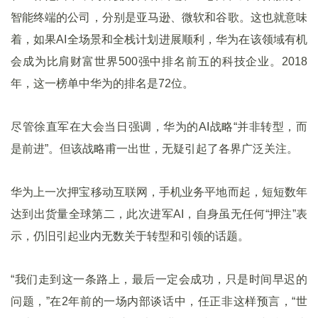
智能终端的公司，分别是亚马逊、微软和谷歌。这也就意味
着，如果AI全场景和全栈计划进展顺利，华为在该领域有机
会成为比肩财富世界500强中排名前五的科技企业。2018
年，这一榜单中华为的排名是72位。
尽管徐直军在大会当日强调，华为的AI战略“并非转型，而
是前进”。但该战略甫一出世，无疑引起了各界广泛关注。
华为上一次押宝移动互联网，手机业务平地而起，短短数年
达到出货量全球第二，此次进军AI，自身虽无任何“押注”表
示，仍旧引起业内无数关于转型和引领的话题。
“我们走到这一条路上，最后一定会成功，只是时间早迟的
问题，”在2年前的一场内部谈话中，任正非这样预言，“世