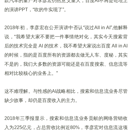
款汽车的量产对李彦宏仍然意义重大，百度AI不再是论坛上
的演讲PPT，“吹的牛实现了”。
2018年初，李彦宏在公开演讲中否认“说过All in AI”,他解释
说，“我希望大家不要把一件事情绝对化，其实今天搜索背
后的技术完全是 AI 的技术，我不希望大家说出百度 All in AI
的时候，指的是百度所有的资源都去做无人车、度秘，其实
不是的，我们大多数的资源可能还是在百度搜索、信息流等
相对比较核心的业务上。”
这不难理解。与性感的AI战略相比，搜索和信息流业务尽管
缺少故事，却仍是百度收入的主力。
2018年三季报显示，搜索和信息流业务贡献的网络营销收
入为225亿元，占总营收比例近80%，李彦宏对信息流这项