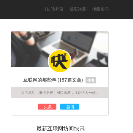
Hi, 请登录
我要注册
找回密码
互联网的那些事
(157篇文章)
作者
天下武功，唯快不破，AI快讯君，让你快人一步。
头条
微博
最新互联网坊间快讯