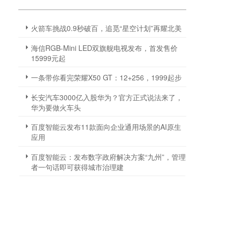
火箭车挑战0.9秒破百，追觅“星空计划”再耀北美
海信RGB-Mini LED双旗舰电视发布，首发售价
15999元起
一条带你看完荣耀X50 GT：12+256，1999起步
长安汽车3000亿入股华为？官方正式说法来了，
华为要做火车头
百度智能云发布11款面向企业通用场景的AI原生
应用
百度智能云：发布数字政府解决方案“九州”，管理
者一句话即可获得城市治理建