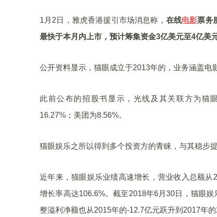
1月2日，雅虎香港援引市场消息称，
在线
电影
票务
最快于本月内上市，预计筹集资金3亿美元至4亿美
公开资料显示，猫眼成立于2013年的，业务涵盖
此前公布的招股书显示，光线及其关联方为猫眼娱
16.27%；美团为8.56%。
猫眼娱乐之所以得到多个投资方的青睐，与其稳步
近年来，猫眼娱乐业绩高速增长，营业收入总额从2015
增长率高达106.6%。截至2018年6月30日，猫眼
整溢利净额也从2015年的-12.7亿元跃升到2017年