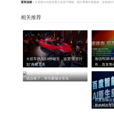
重要提醒：
文章部分内容及图片来源于网络，我们尊重作者版权，若有疑问可与我们
相关推荐
火箭车挑战0.9秒破百，追觅“星空计
海信RGB-M
划”再耀北美
布，首发售价
长安汽车3000亿入股华为？官方正式
说法来了，华为要做火车头
百度智能云
景的AI原生