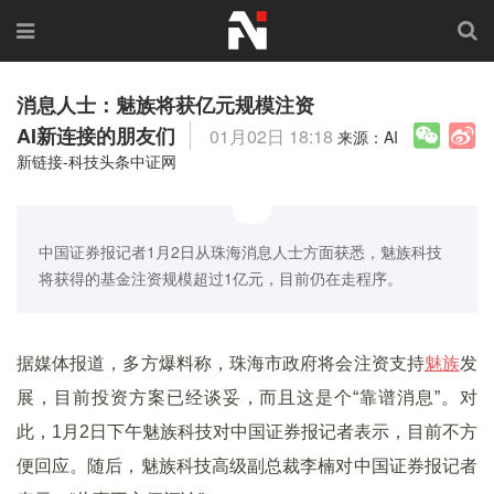
消息人士：魅族将获亿元规模注资
AI新连接的朋友们
01月02日 18:18
来源：AI
新链接-科技头条中证网
中国证券报记者1月2日从珠海消息人士方面获悉，魅族科技
将获得的基金注资规模超过1亿元，目前仍在走程序。
据媒体报道，多方爆料称，珠海市政府将会注资支持
魅族
发
展，目前投资方案已经谈妥，而且这是个“靠谱消息”。对
此，1月2日下午魅族科技对中国证券报记者表示，目前不方
便回应。随后，魅族科技高级副总裁李楠对中国证券报记者