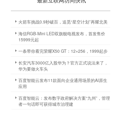
最新互联网坊间快讯
火箭车挑战0.9秒破百，追觅“星空计划”再耀北美
海信RGB-Mini LED双旗舰电视发布，首发售价
15999元起
一条带你看完荣耀X50 GT：12+256，1999起步
长安汽车3000亿入股华为？官方正式说法来了，
华为要做火车头
百度智能云发布11款面向企业通用场景的AI原生
应用
百度智能云：发布数字政府解决方案“九州”，管理
者一句话即可获得城市治理建