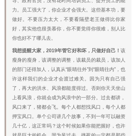
导、政府官员，没有花时间培训员工、提升员工的能
力。员工强大了，你企业才会强大。这些基本功，要
做好。不要压力太大，不要看隔壁老王做得比你家
好，其实他也很羡慕你，你不要觉得你很难，别人比
你也好不了哪儿去。
我想提醒大家，2019年管它好和坏，只做好自己！
该
瘦身的瘦身，该调整的调整，该裁员的裁员，该加人
的部门还得加人，认真从“眼睛往外”到“眼睛往内”，也
许这样我们的企业才会渡过难关。因为只有自己强
了，再大的洪水、风浪都能度得过。否则你天天坐山
上看风浪，你就会成为风浪中的一部分。过去都讲，
风口来了，猪都会飞。每个人都想找风口，每个人都
押宝风口。单个公司讲几个故事，不到一年可以融资
几十亿，这正常吗？这个时候如果你能把握好，也许
就是巨大的机会。因为风过去，摔死的一定都是那些