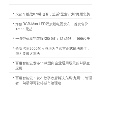
火箭车挑战0.9秒破百，追觅“星空计划”再耀北美
海信RGB-Mini LED双旗舰电视发布，首发售价
15999元起
一条带你看完荣耀X50 GT：12+256，1999起步
长安汽车3000亿入股华为？官方正式说法来了，
华为要做火车头
百度智能云发布11款面向企业通用场景的AI原生
应用
百度智能云：发布数字政府解决方案“九州”，管理
者一句话即可获得城市治理建