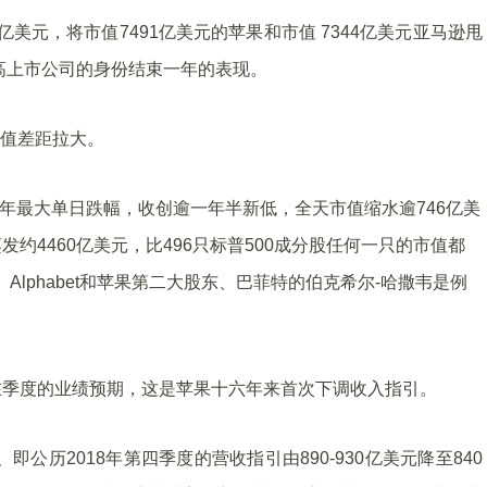
亿美元，将市值7491亿美元的苹果和市值 7344亿美元亚马逊甩
最高上市公司的身份结束一年的表现。
市值差距拉大。
六年最大单日跌幅，收创逾一年半新低，全天市值缩水逾746亿美
约4460亿美元，比496只标普500成分股任何一只的市值都
、Alphabet和苹果第二大股东、巴菲特的伯克希尔-哈撒韦是例
在季度的业绩预期，这是苹果十六年来首次下调收入指引。
即公历2018年第四季度的营收指引由890-930亿美元降至840