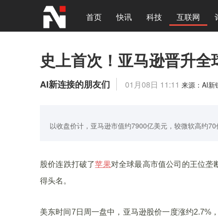
首页
快讯
科技
互联网
史上首次！亚马逊晋升全
AI新连接的朋友们
01月08日 11:11
来源：AI
以收盘价计，亚马逊市值约7900亿美元，较微软高约7
股价连跌打破了
苹果
对全球最高市值公司的王位垄
得头名。
美东时间7日周一盘中，亚马逊股价一度涨约2.7%