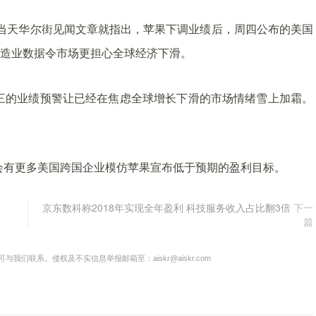
当天华尔街见闻文章就指出，苹果下调业绩后，周四公布的美国
制造业数据令市场更担心全球经济下滑。
g评论称，苹果上周三的业绩预警让已经在焦虑全球增长下滑的市场情绪雪上加霜。
预计，会有更多美国跨国企业模仿苹果宣布低于预期的盈利目标。
京东数科称2018年实现全年盈利 科技服务收入占比翻3倍
下一
篇
联系。侵权及不实信息举报邮箱至：aiskr@aiskr.com