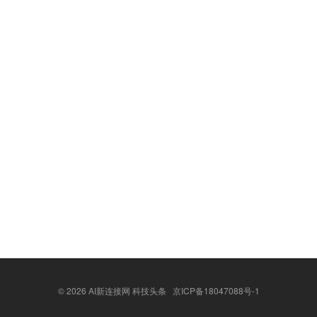
© 2026
AI新连接网 科技头条
京ICP备18047088号-1