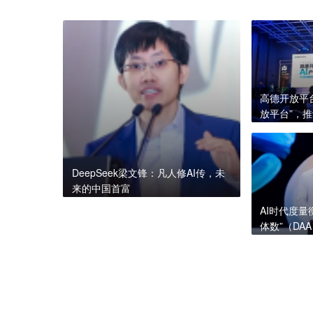
高德开放平
放平台”，
业
DeepSeek梁文锋：凡人修AI传，未
来的中国首富
AI时代度
体数”（DA