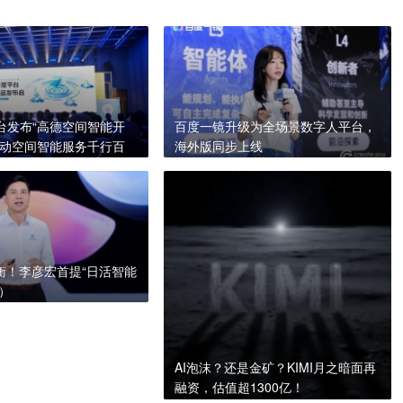
台发布“高德空间智能开
百度一镜升级为全场景数字人平台，
推动空间智能服务千行百
海外版同步上线
量衡！李彦宏首提“日活智能
A）
AI泡沫？还是金矿？KIMI月之暗面再
融资，估值超1300亿！