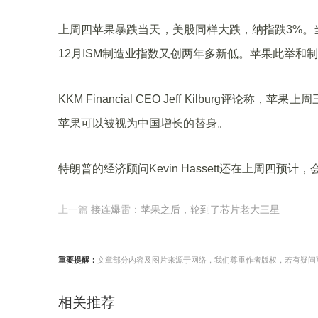
上周四苹果暴跌当天，美股同样大跌，纳指跌3%。
12月ISM制造业指数又创两年多新低。苹果此举和
KKM Financial CEO Jeff Kilbur
苹果可以被视为中国增长的替身。
特朗普的经济顾问Kevin Hassett还在上周四
上一篇
接连爆雷：苹果之后，轮到了芯片老大三星
重要提醒：
文章部分内容及图片来源于网络，我们尊重作者版权，若有疑问可与我们
相关推荐