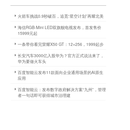
火箭车挑战0.9秒破百，追觅“星空计划”再耀北美
海信RGB-Mini LED双旗舰电视发布，首发售价
15999元起
一条带你看完荣耀X50 GT：12+256，1999起步
长安汽车3000亿入股华为？官方正式说法来了，
华为要做火车头
百度智能云发布11款面向企业通用场景的AI原生
应用
百度智能云：发布数字政府解决方案“九州”，管理
者一句话即可获得城市治理建