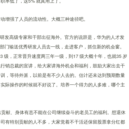
职率低了，这5% 就真用上了。
变动增强了人员的流动性。大概三种途径吧。
0 位研发高级专家和干部出征海外。官方的说辞是，华为的人才发
要求部门输送优秀研发人员去一线，走进客户，抓住新的机会窗。
3 级，正常晋升速度两三年一级，到17 级大概十年，也就35 岁
线行销总裁的宣讲，给大家讲海外机会和福利，鼓励大家出去干
培训，等待外派，以前是有不少人去的。估计还未达到预期数量
，实际操作的时候就不好说了。培养一个得力的人多难，哪个主
出贡献、身体有恙不能在公司继续奋斗的老员工的福利。想退休
公司有特别贡献的人不多，大家觉着不干活还保留股票拿分红都