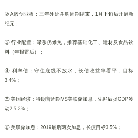
② A股创业板：三年外延并购周期结束，1月下旬后开启新
纪元；
③ 行业配置：滞涨仍难免，推荐基础化工、建材及食品饮
料（年报雷后）；
④ 利率债：守住底线不放水，长债收益率看平，目标
3.4%；
⑤ 美国经济：特朗普周期VS美联储加息，先抑后扬GDP波
动2.5-3%；
⑥ 美联储加息：2019最后两次加息，长债目标3.5%；