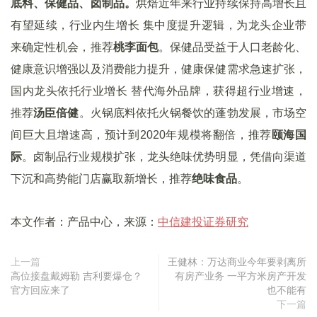
底料、保健品、卤制品。
烘焙近年来行业持续保持高增长且
有望延续，行业内生增长 集中度提升逻辑，为龙头企业带
来确定性机会，推荐
桃李面包
。保健品受益于人口老龄化、
健康意识增强以及消费能力提升，健康保健需求急速扩张，
国内龙头依托行业增长 替代海外品牌，获得超行业增速，
推荐
汤臣倍健
。火锅底料依托火锅餐饮的蓬勃发展，市场空
间巨大且增速高，预计到2020年规模将翻倍，推荐
颐海国
际
。卤制品行业规模扩张，龙头绝味优势明显，凭借向渠道
下沉和高势能门店赢取新增长，推荐
绝味食品
。
本文作者：产品中心，来源：
中信建投证券研究
上一篇
王健林：万达商业今年要剥离所
高位接盘戴姆勒 吉利要爆仓？
有房产业务 一平方米房产开发
官方回应来了
也不能有
下一篇