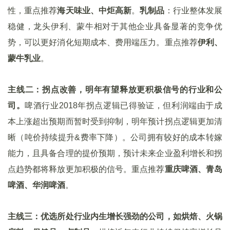
性，重点推荐
海天味业、中炬高新
。
乳制品
：行业整体发展
稳健，龙头伊利、蒙牛相对于其他企业具备显著的竞争优
势，可以更好消化短期成本、费用端压力。重点推荐
伊利、
蒙牛乳业
。
主线二：拐点改善，明年有望释放更积极信号的行业和公
司。
啤酒行业2018年拐点逻辑已得验证，但利润端由于成
本上涨超出预期而暂时受到抑制，明年预计拐点逻辑更加清
晰（吨价持续提升&费率下降）。公司拥有较好的成本转嫁
能力，且具备合理的提价预期，预计未来企业盈利增长和拐
点趋势都将释放更加积极的信号。重点推荐
重庆啤酒、青岛
啤酒、华润啤酒
。
主线三：优选所处行业内生增长强劲的公司，如烘焙、火锅