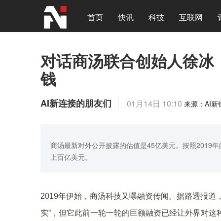
首页
快讯
科技
互联网
对话商汤联合创始人徐冰
钱
AI新连接的朋友们
01月14日 10:10
来源：AI
商汤最新对外公开披露的估值是45亿美元。按照201
上百亿美元。
2019年伊始，商汤科技又曝融资传闻。据路透报道
实”，但它此前一轮一轮的巨额融资已经让外界对这