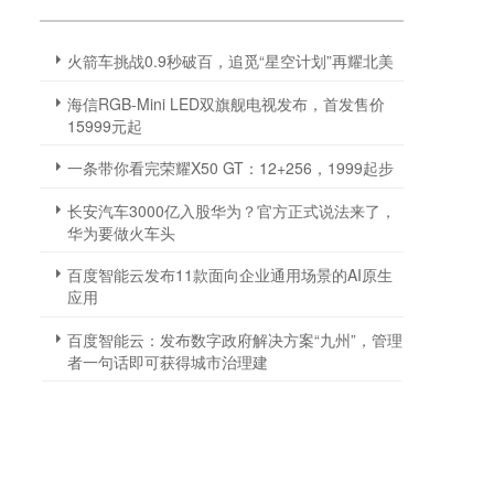
火箭车挑战0.9秒破百，追觅“星空计划”再耀北美
海信RGB-Mini LED双旗舰电视发布，首发售价
15999元起
一条带你看完荣耀X50 GT：12+256，1999起步
长安汽车3000亿入股华为？官方正式说法来了，
华为要做火车头
百度智能云发布11款面向企业通用场景的AI原生
应用
百度智能云：发布数字政府解决方案“九州”，管理
者一句话即可获得城市治理建