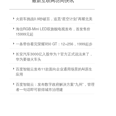
最新互联网坊间快讯
火箭车挑战0.9秒破百，追觅“星空计划”再耀北美
海信RGB-Mini LED双旗舰电视发布，首发售价
15999元起
一条带你看完荣耀X50 GT：12+256，1999起步
长安汽车3000亿入股华为？官方正式说法来了，
华为要做火车头
百度智能云发布11款面向企业通用场景的AI原生
应用
百度智能云：发布数字政府解决方案“九州”，管理
者一句话即可获得城市治理建