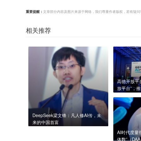
重要提醒：
文章部分内容及图片来源于网络，我们尊重作者版权，若有疑问可与我们
相关推荐
高德开放平
放平台”，
业
DeepSeek梁文锋：凡人修AI传，未
来的中国首富
AI时代度
体数”（DA