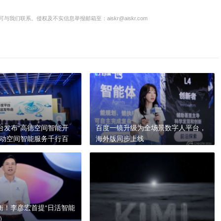
联系。侵权及不实信息举报邮箱至：aiskr@aiskr.com
台发布“高德空间智能开
百度一镜升级为全场景数字人平台，
推动空间智能服务千行百
海外版同步上线
量衡！李彦宏首提“日活智能
A）