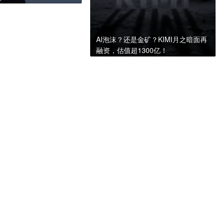
AI泡沫？还是金矿？KIMI月之暗面再
融资，估值超1300亿！