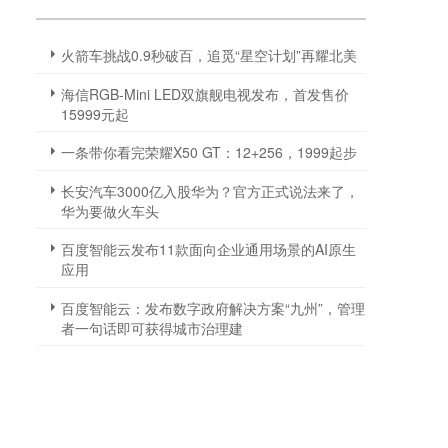
火箭车挑战0.9秒破百，追觅“星空计划”再耀北美
海信RGB-Mini LED双旗舰电视发布，首发售价
15999元起
一条带你看完荣耀X50 GT：12+256，1999起步
长安汽车3000亿入股华为？官方正式说法来了，
华为要做火车头
百度智能云发布11款面向企业通用场景的AI原生
应用
百度智能云：发布数字政府解决方案“九州”，管理
者一句话即可获得城市治理建