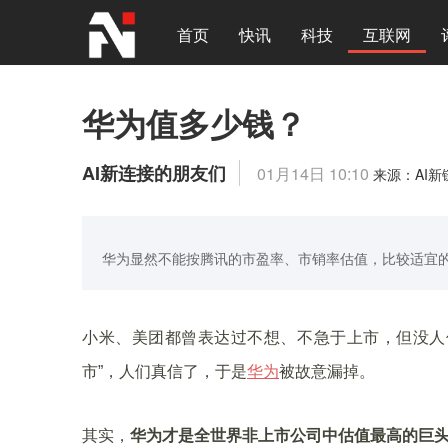
首页
快讯
科技
互联网
华为值多少钱？
AI新连接的朋友们
01月14日 10:10
来源：AI新
华为显然不能按腾讯的市盈率、市销率估值，比较适宜
小米、美团都曾表达过不想、不急于上市，但没人信
市”，人们真信了，于是
华为
被故意漏掉。
其实，
华为才是全世界非上市公司中估值最高的巨